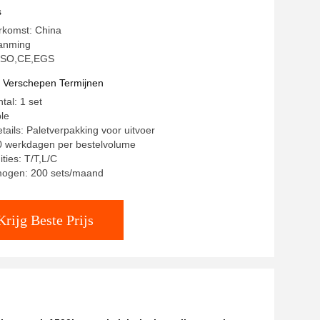
Walkie Pallet Stacker Draagbaar
s
rkomst: China
anming
: ISO,CE,EGS
t Verschepen Termijnen
tal: 1 set
ble
tails: Paletverpakking voor uitvoer
20 werkdagen per bestelvolume
ties: T/T,L/C
mogen: 200 sets/maand
Krijg Beste Prijs