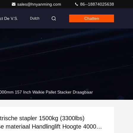
sales@hnyanming.com
86--18874025638
ct De V.S.
Chatten
Dutch
 4000mm 157 Inch Walkie Pallet Stacker Draagbaar
trische stapler 1500kg (3300lbs)
 materiaal Handlinglift Hoogte 4000mm