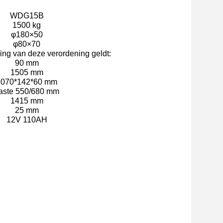
WDG15B
1500 kg
φ180×50
φ80×70
ing van deze verordening geldt:
90 mm
1505 mm
1070*142*60 mm
aste 550/680 mm
1415 mm
25 mm
12V 110AH