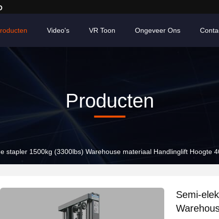
D
roducten
Video's
VR Toon
Ongeveer Ons
Conta
Producten
he stapler 1500kg (3300lbs) Warehouse materiaal Handlinglift Hoogte
Semi-elek
Warehouse