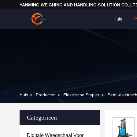
YANMING WEIGHING AND HANDLING SOLUTION CO.,LT
Huis
P
Huis
>
Producten
>
Elektrische Stapler
>
Semi-elektrisc
Categorieën
Digitale Weegschaal Voor