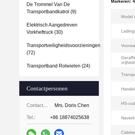
Markeren:
4
De Trommel Van De
Transportbandkatrol
(9)
Model n
Elektrisch Aangedreven
Lading
Vorkheftruck
(30)
Transportveiligheidsvoorzieningen
Voorwa
(72)
Geraff
vrijheid
Transportband Rolwielen
(24)
Transp
Contactpersonen
Handel
HS-cod
Contactpersonen:
Mrs. Doris Chen
Tel.:
+86 18874025638
Naverk
Cabine