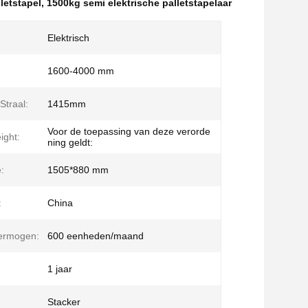
letstapel
,
1500kg semi elektrische palletstapelaar
Elektrisch
1600-4000 mm
Straal:
1415mm
Voor de toepassing van deze verorde
ight:
ning geldt:
e:
1505*880 mm
:
China
vermogen:
600 eenheden/maand
1 jaar
Stacker