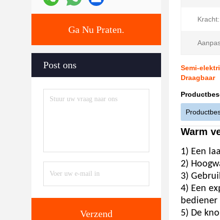
Kracht:
Ga Nu Praten.
Aanpas
Post ons
Semi-elektr
Draagbaar
Productbes
Productbes
Warm ver
1) Een la
2) Hoogwa
3) Gebrui
4) Een ex
bediener
Verzend
5) De kno