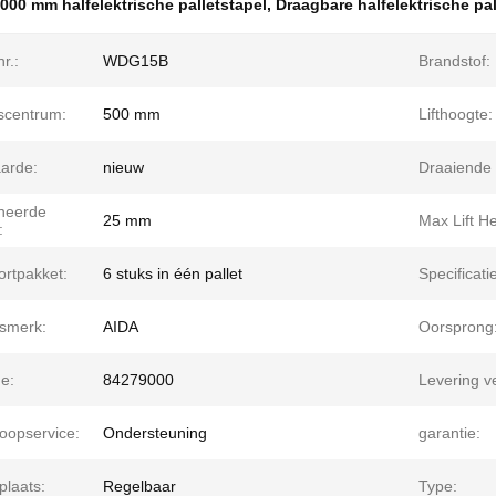
000 mm halfelektrische palletstapel
,
Draagbare halfelektrische pal
r.:
WDG15B
Brandstof:
scentrum:
500 mm
Lifthoogte:
arde:
nieuw
Draaiende 
ineerde
25 mm
Max Lift He
:
ortpakket:
6 stuks in één pallet
Specificati
smerk:
AIDA
Oorsprong
e:
84279000
Levering 
oopservice:
Ondersteuning
garantie:
plaats:
Regelbaar
Type: