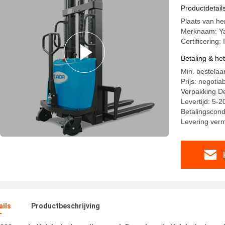
157 Inch 
Productdetail
Plaats van he
Merknaam: Y
Certificering
Betaling & he
Min. bestelaan
Prijs: negotia
Verpakking De
Levertijd: 5-
Betalingscondi
Levering ver
ails
Productbeschrijving