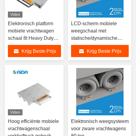
Video
Elektronisch platform
LCD-scherm mobiele
mobiele vrachtwagen
weegschaal met
schaal 8t Heavy Duty
statische/dynamische
Industrial
weegmodus en
Krijg Beste Prijs
Krijg Beste Prijs
afmetingen van
95*48*6cm
Video
Hoog efficiënte mobiele
Elektronisch weegsysteem
vrachtwagenschaal
voor zware vrachtwagens
vorkheftruck gebruik
80 ton