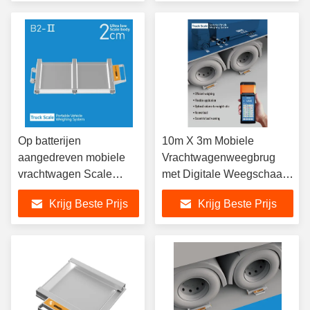
Op batterijen
10m X 3m Mobiele
aangedreven mobiele
Vrachtwagenweegbrug
vrachtwagen Scale
met Digitale Weegschaal
Above Ground Montage
& Zonne/Batterij Voeding
Krijg Beste Prijs
Krijg Beste Prijs
22,5kg Lichte stalen
ontwerp