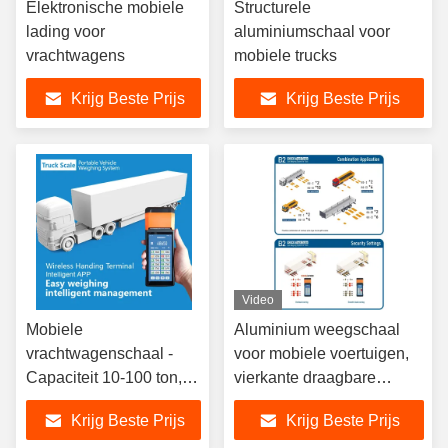
Elektronische mobiele
Structurele
lading voor
aluminiumschaal voor
vrachtwagens
mobiele trucks
Krijg Beste Prijs
Krijg Beste Prijs
Video
Mobiele
Aluminium weegschaal
vrachtwagenschaal -
voor mobiele voertuigen,
Capaciteit 10-100 ton,
vierkante draagbare
stalen platform, IP67
weegschaal voor
Krijg Beste Prijs
Krijg Beste Prijs
bescherming
vrachtwagenachsels