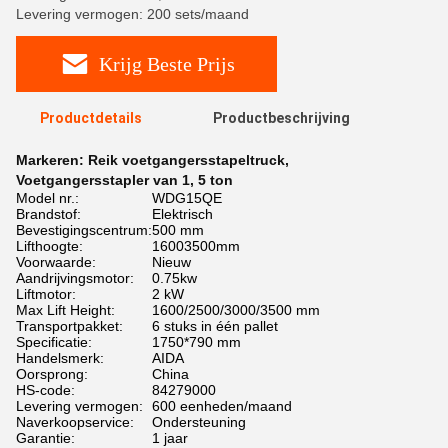
Levering vermogen: 200 sets/maand
Krijg Beste Prijs
Productdetails
Productbeschrijving
Markeren:
Reik voetgangersstapeltruck
,
Voetgangersstapler van 1
,
5 ton
Model nr.:
WDG15QE
Brandstof:
Elektrisch
Bevestigingscentrum:
500 mm
Lifthoogte:
16003500mm
Voorwaarde:
Nieuw
Aandrijvingsmotor:
0.75kw
Liftmotor:
2 kW
Max Lift Height:
1600/2500/3000/3500 mm
Transportpakket:
6 stuks in één pallet
Specificatie:
1750*790 mm
Handelsmerk:
AIDA
Oorsprong:
China
HS-code:
84279000
Levering vermogen:
600 eenheden/maand
Naverkoopservice:
Ondersteuning
Garantie:
1 jaar