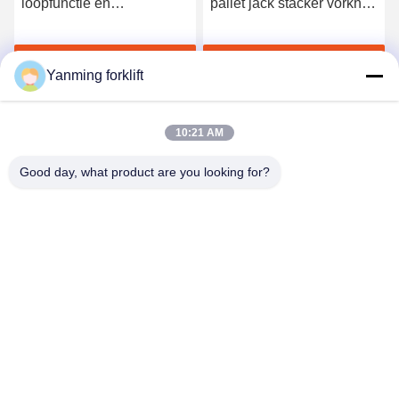
pallet jack stacker vorkhef
3500 mm hefhoogte
1600 mm hoogte
elektrische stapler met
voetgangerskracht
0,75 kW
Krijg Beste Prijs
Krijg Beste Prijs
aandrijvingsmotor voor
Yanming forklift
magazijnapparatuur
10:21 AM
Good day, what product are you looking for?
YANMING WEIGHING AND HANDLING
SOLUTION CO.,LTD
sales@hnyanming.com
86--18874025638
Dorp Zhentou, stad Changsha, provincie Hunan, China