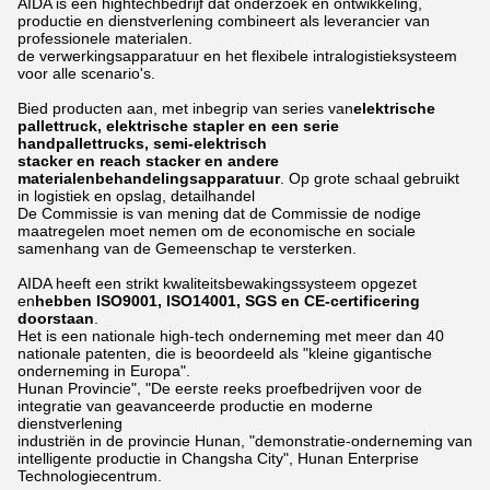
AIDA is een hightechbedrijf dat onderzoek en ontwikkeling,
productie en dienstverlening combineert als leverancier van
professionele materialen.
de verwerkingsapparatuur en het flexibele intralogistieksysteem
voor alle scenario's.
Bied producten aan, met inbegrip van series van
elektrische
pallettruck, elektrische stapler en een serie
handpallettrucks, semi-elektrisch
stacker en reach stacker en andere
materialenbehandelingsapparatuur
. Op grote schaal gebruikt
in logistiek en opslag, detailhandel
De Commissie is van mening dat de Commissie de nodige
maatregelen moet nemen om de economische en sociale
samenhang van de Gemeenschap te versterken.
AIDA heeft een strikt kwaliteitsbewakingssysteem opgezet
en
hebben ISO9001, ISO14001, SGS en CE-certificering
doorstaan
.
Het is een nationale high-tech onderneming met meer dan 40
nationale patenten, die is beoordeeld als "kleine gigantische
onderneming in Europa".
Hunan Provincie", "De eerste reeks proefbedrijven voor de
integratie van geavanceerde productie en moderne
dienstverlening
industriën in de provincie Hunan, "demonstratie-onderneming van
intelligente productie in Changsha City", Hunan Enterprise
Technologiecentrum.