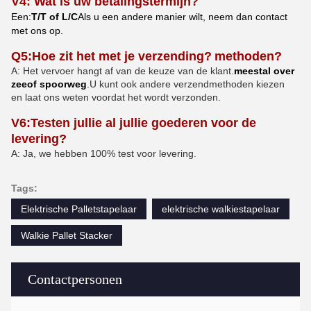
V4: Wat is uw betalingstermijn?
Een
:
T/T of L/C
Als u een andere manier wilt, neem dan contact
met ons op.
Q5
:
Hoe zit het met je verzending?
methoden
?
A: Het vervoer hangt af van de keuze van de klant.
meestal over
zee
of spoorweg
.
U kunt ook andere verzendmethoden kiezen
en laat ons weten voordat het wordt verzonden.
V6:
Testen jullie al jullie goederen voor de
levering?
A: Ja, we hebben 100% test voor levering
.
Tags:
Elektrische Palletstapelaar
elektrische walkiestapelaar
Walkie Pallet Stacker
Contactpersonen