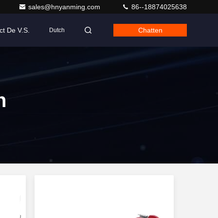
sales@hnyanming.com
86--18874025638
ct De V.S.
Chatten
Dutch
n