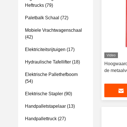
Heftrucks
(79)
Paletbalk Schaal
(72)
Mobiele Vrachtwagenschaal
(42)
Elektriciteitsrijtuigen
(17)
Video
Hydraulische Tafellifter
(18)
Hoogwaardi
de metaalv
Elektrische Pallethefboom
(54)
Elektrische Stapler
(90)
Handpalletstapelaar
(13)
Handpallettruck
(27)