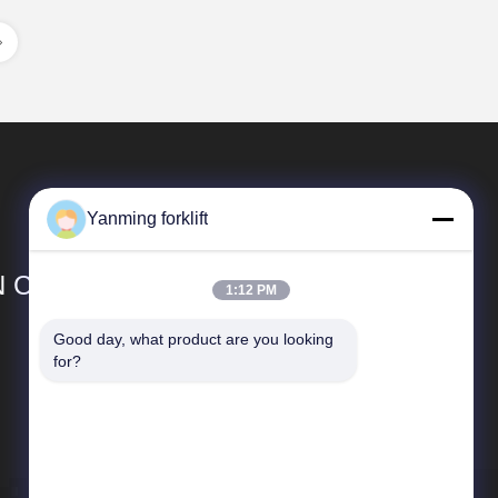
Yanming forklift
 CO.,LTD
1:12 PM
Good day, what product are you looking 
Snelkoppelingen
for?
Bedrijfprofiel
Fabrieksreis
Kwaliteitscontrole