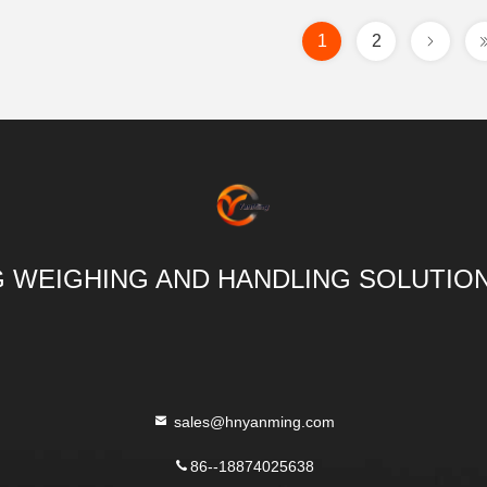
1
2
 WEIGHING AND HANDLING SOLUTION
sales@hnyanming.com
86--18874025638