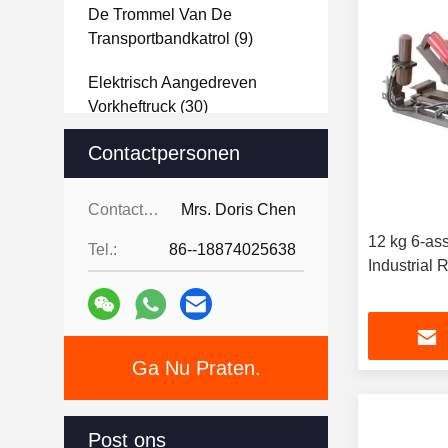
De Trommel Van De
Transportbandkatrol
(9)
Elektrisch Aangedreven
Vorkheftruck
(30)
Transportveiligheidsvoorzieningen
Contactpersonen
(72)
Contactpersonen:
Mrs. Doris Chen
Transportband Rolwielen
(24)
12 kg 6-ass
Tel.:
86--18874025638
Industrial
Ga Nu Praten.
Post ons