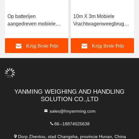
Op batterijen
10m X 3m Mobiele
aangedreven mobiele
Vrachtwagenweegbrug
vrachtwagen Scale Above
met Digitale Weegschaal
Ground Montage 22,5kg
& Zonne/Batterij Voeding
Krijg Beste Prijs
Krijg Beste Prijs
Lichte stalen ontwerp
YANMING WEIGHING AND HANDLING
SOLUTION CO.,LTD
sales@hnyanming.com
86--18874025638
Dorp Zhentou, stad Changsha, provincie Hunan, China