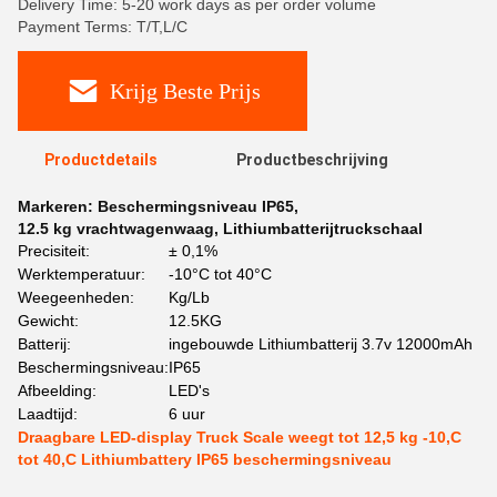
Delivery Time: 5-20 work days as per order volume
Payment Terms: T/T,L/C
Krijg Beste Prijs
Productdetails
Productbeschrijving
Markeren:
Beschermingsniveau IP65
,
12.5 kg vrachtwagenwaag
,
Lithiumbatterijtruckschaal
Precisiteit:
± 0,1%
Werktemperatuur:
-10°C tot 40°C
Weegeenheden:
Kg/Lb
Gewicht:
12.5KG
Batterij:
ingebouwde Lithiumbatterij 3.7v 12000mAh
Beschermingsniveau:
IP65
Afbeelding:
LED's
Laadtijd:
6 uur
Draagbare LED-display Truck Scale weegt tot 12,5 kg -10,C
tot 40,C Lithiumbattery IP65 beschermingsniveau