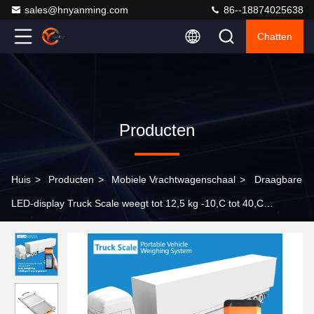
sales@hnyanming.com
86--18874025638
Chatten
Producten
Huis
>
Producten
>
Mobiele Vrachtwagenschaal
>
Draagbare
LED-display Truck Scale weegt tot 12,5 kg -10,C tot 40,C
Lithiumbattery IP65 beschermingsniveau