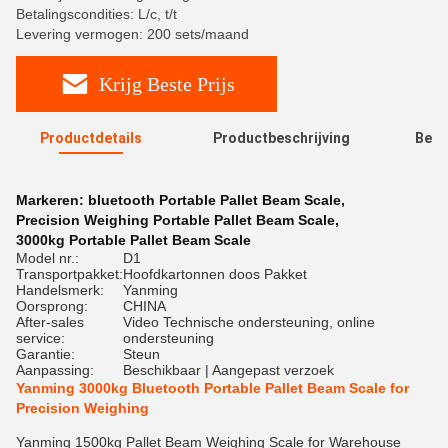
Betalingscondities: L/c, t/t
Levering vermogen: 200 sets/maand
Krijg Beste Prijs
Productdetails
Productbeschrijving
Beoo
R
Markeren:
bluetooth Portable Pallet Beam Scale
,
Precision Weighing Portable Pallet Beam Scale
,
3000kg Portable Pallet Beam Scale
Model nr.:
D1
Transportpakket:
Hoofdkartonnen doos Pakket
Handelsmerk:
Yanming
Oorsprong:
CHINA
After-sales
Video Technische ondersteuning, online
service:
ondersteuning
Garantie:
Steun
Aanpassing:
Beschikbaar | Aangepast verzoek
Yanming 3000kg Bluetooth Portable Pallet Beam Scale for
Precision Weighing
Yanming 1500kg Pallet Beam Weighing Scale for Warehouse