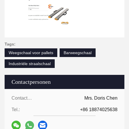
Tags:
Weegschaal voor pallets
Barweegschaal
Industriële straalschaal
Contactpersonen
Contactpersonen:
Mrs. Doris Chen
Tel.:
+86 18874025638