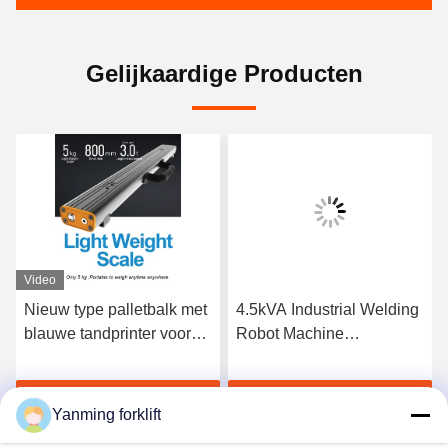
Gelijkaardige Producten
Video
Nieuw type palletbalk met
4.5kVA Industrial Welding
blauwe tandprinter voor
Robot Machine
logistiek en opslag
Manufacturing
Customized Welding
Krijg Beste Prijs
Krijg Beste Prijs
Robot
Yanming forklift