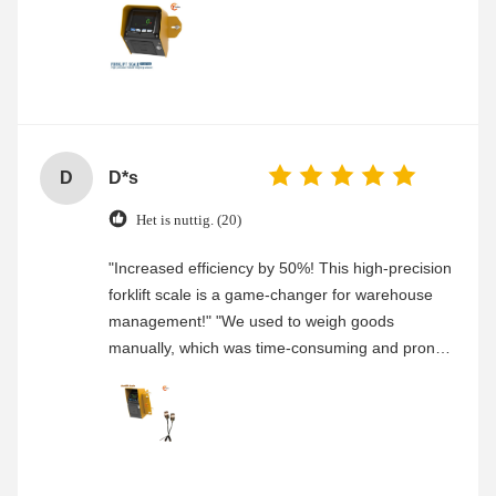
than half a year of heavy use, it remains perfectly
stable. Easy to install and fully compatible with
our forklifts. Highly recommended for businesses
looking for a reliable weighing solution!"
D
D*s
Het is nuttig. (20)
"Increased efficiency by 50%! This high-precision
forklift scale is a game-changer for warehouse
management!" "We used to weigh goods
manually, which was time-consuming and prone
to errors. Since adopting this forklift scale with
0.2% precision, weighing has become seamless
—integrated directly into the loading process.
Real-time data recording has nearly eliminated
mistakes. Its durability stands up perfectly to