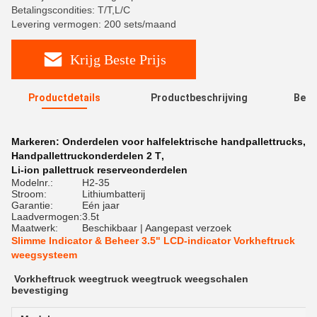
Betalingscondities: T/T,L/C
Levering vermogen: 200 sets/maand
Krijg Beste Prijs
Productdetails
Productbeschrijving
Beoo
R
Markeren:
Onderdelen voor halfelektrische handpallettrucks
,
Handpallettruckonderdelen 2 T
,
Li-ion pallettruck reserveonderdelen
Modelnr.:
H2-35
Stroom:
Lithiumbatterij
Garantie:
Eén jaar
Laadvermogen:
3.5t
Maatwerk:
Beschikbaar | Aangepast verzoek
Slimme Indicator & Beheer 3.5" LCD-indicator Vorkheftruck
weegsysteem
Vorkheftruck weegtruck weegtruck weegschalen
bevestiging