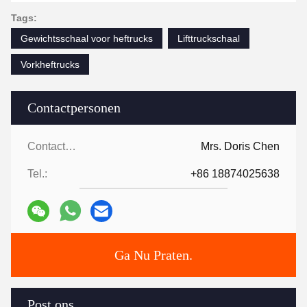
high-intensity environments. A truly smart
Tags:
investment for any warehouse!"
Gewichtsschaal voor heftrucks
Lifttruckschaal
Vorkheftrucks
Contactpersonen
Contactpersonen:
Mrs. Doris Chen
Tel.:
+86 18874025638
Ga Nu Praten.
Post ons