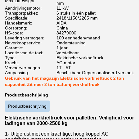
Max Lift Height:
mm
Aandrijvingsmotor:
11 kW
Transportpakket:
6 stuks in één pallet
Specificatie:
2418*1150*2205 mm
Handelsmerk:
AIDA
Oorsprong:
China
HS-code:
84279000
Levering vermogen:
100 eenheden/maand
Naverkoopservice:
Ondersteuning
Garantie:
1 jaar
Locatie van de taxi:
Verstelbaar
Type:
Elektrische vorkheftruck
Kracht:
AC-motor
Vervoervermogen:
1T - 5T
Aanpassing:
Beschikbaar Gepersonaliseerd verzoek
Gebruik van het magazijn Elektrische vorkheftruck 2 ton
capaciteit Zit neer 2 ton batterij vorkheftruck
Productbeschrijving
Productbeschrijving
Elektrische vorkheftruck voor palletten: Veiligheid voor
ladingen van 2000-2500 kg
1- Uitgerust met een krachtige, hoog koppel AC