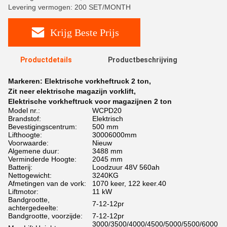
Levering vermogen: 200 SET/MONTH
Krijg Beste Prijs
Productdetails
Productbeschrijving
Markeren:
Elektrische vorkheftruck 2 ton
,
Zit neer elektrische magazijn vorklift
,
Elektrische vorkheftruck voor magazijnen 2 ton
Model nr.:
WCPD20
Brandstof:
Elektrisch
Bevestigingscentrum:
500 mm
Lifthoogte:
30006000mm
Voorwaarde:
Nieuw
Algemene duur:
3488 mm
Verminderde Hoogte:
2045 mm
Batterij:
Loodzuur 48V 560ah
Nettogewicht:
3240KG
Afmetingen van de vork:
1070 keer, 122 keer.40
Liftmotor:
11 kW
Bandgrootte,
7-12-12pr
achtergedeelte:
Bandgrootte, voorzijde:
7-12-12pr
3000/3500/4000/4500/5000/5500/6000