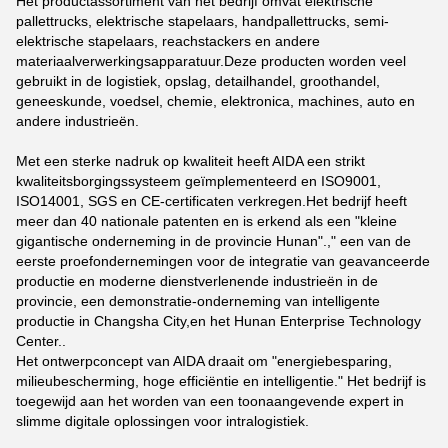
Het productassortiment van het bedrijf omvat elektrische
pallettrucks, elektrische stapelaars, handpallettrucks, semi-
elektrische stapelaars, reachstackers en andere
materiaalverwerkingsapparatuur.Deze producten worden veel
gebruikt in de logistiek, opslag, detailhandel, groothandel,
geneeskunde, voedsel, chemie, elektronica, machines, auto en
andere industrieën.
Met een sterke nadruk op kwaliteit heeft AIDA een strikt
kwaliteitsborgingssysteem geïmplementeerd en ISO9001,
ISO14001, SGS en CE-certificaten verkregen.Het bedrijf heeft
meer dan 40 nationale patenten en is erkend als een "kleine
gigantische onderneming in de provincie Hunan".," een van de
eerste proefondernemingen voor de integratie van geavanceerde
productie en moderne dienstverlenende industrieën in de
provincie, een demonstratie-onderneming van intelligente
productie in Changsha City,en het Hunan Enterprise Technology
Center..
Het ontwerpconcept van AIDA draait om "energiebesparing,
milieubescherming, hoge efficiëntie en intelligentie." Het bedrijf is
toegewijd aan het worden van een toonaangevende expert in
slimme digitale oplossingen voor intralogistiek.