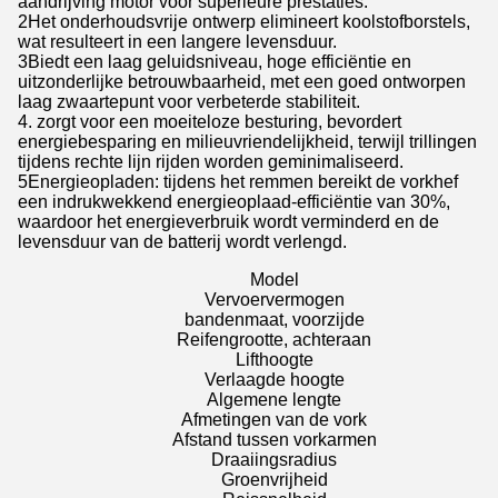
aandrijving motor voor superieure prestaties.
2Het onderhoudsvrije ontwerp elimineert koolstofborstels,
wat resulteert in een langere levensduur.
3Biedt een laag geluidsniveau, hoge efficiëntie en
uitzonderlijke betrouwbaarheid, met een goed ontworpen
laag zwaartepunt voor verbeterde stabiliteit.
4. zorgt voor een moeiteloze besturing, bevordert
energiebesparing en milieuvriendelijkheid, terwijl trillingen
tijdens rechte lijn rijden worden geminimaliseerd.
5Energieopladen: tijdens het remmen bereikt de vorkhef
een indrukwekkend energieoplaad-efficiëntie van 30%,
waardoor het energieverbruik wordt verminderd en de
levensduur van de batterij wordt verlengd.
Model
Vervoervermogen
bandenmaat, voorzijde
Reifengrootte, achteraan
Lifthoogte
Verlaagde hoogte
Algemene lengte
Afmetingen van de vork
Afstand tussen vorkarmen
Draaiingsradius
Groenvrijheid