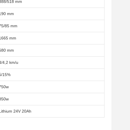
388/518 mm
190 mm
75/85 mm
1665 mm
680 mm
4/4,2 km/u
5/15%
750w
850w
Lithium 24V 20Ah