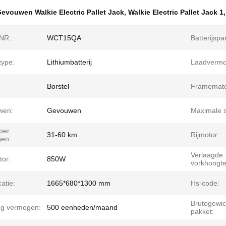
evouwen Walkie Electric Pallet Jack
,
Walkie Electric Pallet Jack 1
NR.:
WCT15QA
Batterijspa
jtype:
Lithiumbatterij
Laadvermo
Borstel
Framemater
wen:
Gevouwen
Maximale s
per
31-60 km
Rijmotor:
en:
Verlaagde
tor:
850W
vorkhoogte
catie:
1665*680*1300 mm
Hs-code:
Brutogewic
ng vermogen:
500 eenheden/maand
pakket: