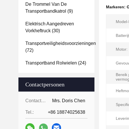
De Trommel Van De
Markeren:
G
Transportbandkatrol
(9)
Model-
Elektrisch Aangedreven
Vorkheftruck
(30)
Batteri
Transportveiligheidsvoorzieningen
Motor:
(72)
Transportband Rolwielen
(24)
Gevou
Bereik 
vermog
Contactpersonen
Heftmo
Contactpersonen:
Mrs. Doris Chen
Specifi
Tel.:
+86 18874025638
Leveri