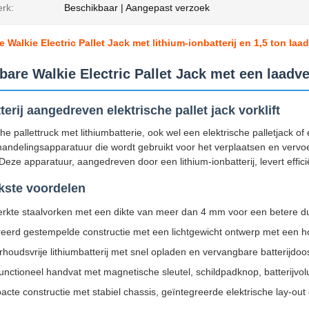
rk:
Beschikbaar | Aangepast verzoek
Walkie Electric Pallet Jack met lithium-ionbatterij en 1,5 ton laad
are Walkie Electric Pallet Jack met een laadv
tterij aangedreven elektrische pallet jack vorklift
che pallettruck met lithiumbatterie, ook wel een elektrische palletjack o
andelingsapparatuur die wordt gebruikt voor het verplaatsen en vervoe
ze apparatuur, aangedreven door een lithium-ionbatterij, levert effic
kste voordelen
erkte staalvorken met een dikte van meer dan 4 mm voor een betere 
reerd gestempelde constructie met een lichtgewicht ontwerp met een h
houdsvrije lithiumbatterij met snel opladen en vervangbare batterijdoo
functioneel handvat met magnetische sleutel, schildpadknop, batterijvo
cte constructie met stabiel chassis, geïntegreerde elektrische lay-ou