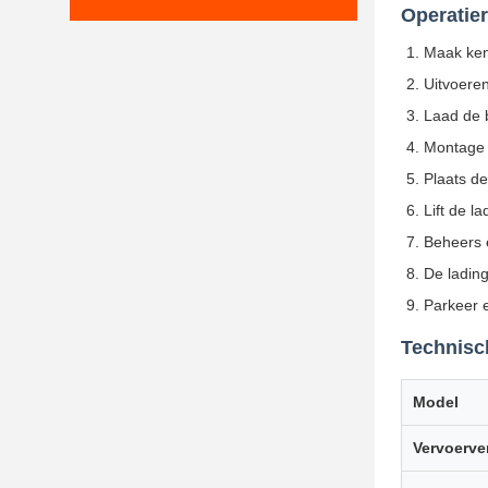
Operatier
Maak kenn
Uitvoeren
Laad de ba
Montage 
Plaats de
Lift de la
Beheers 
De lading
Parkeer e
Technisch
Model
Vervoerv