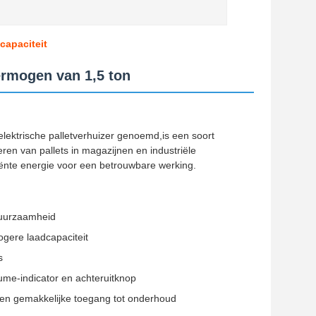
capaciteit
ermogen van 1,5 ton
f elektrische palletverhuizer genoemd,is een soort
ren van pallets in magazijnen en industriële
iënte energie voor een betrouwbare werking.
duurzaamheid
ogere laadcapaciteit
s
lume-indicator en achteruitknop
t en gemakkelijke toegang tot onderhoud