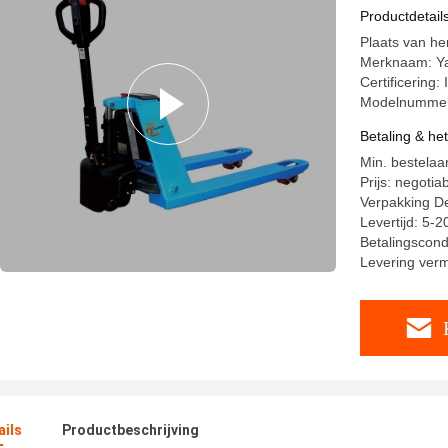
Productdetail
Plaats van he
Merknaam: Y
Certificering
Modelnumme
Betaling & he
Min. bestelaan
Prijs: negotia
Verpakking De
Levertijd: 5-
Betalingscondi
Levering ve
ails
Productbeschrijving