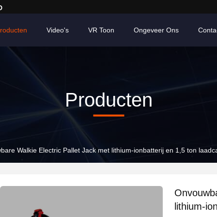
D
roducten
Video's
VR Toon
Ongeveer Ons
Conta
Producten
re Walkie Electric Pallet Jack met lithium-ionbatterij en 1,5 ton laadca
Onvouwbar
lithium-io