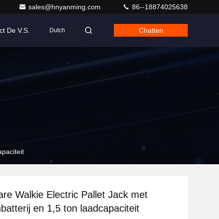
sales@hnyanming.com
86--18874025638
ct De V.S.
Chatten
Dutch
paciteit
e Walkie Electric Pallet Jack met
nbatterij en 1,5 ton laadcapaciteit