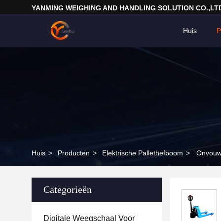
YANMING WEIGHING AND HANDLING SOLUTION CO.,LT
Huis
P
Huis
>
Producten
>
Elektrische Pallethefboom
>
Onvouwba
Categorieën
Digitale Weegschaal Voor