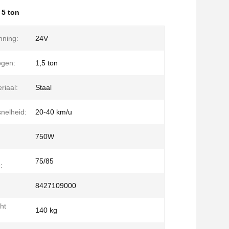
,
5 ton
nning:
24V
gen:
1,5 ton
iaal:
Staal
nelheid:
20-40 km/u
750W
75/85
:
8427109000
ht
140 kg