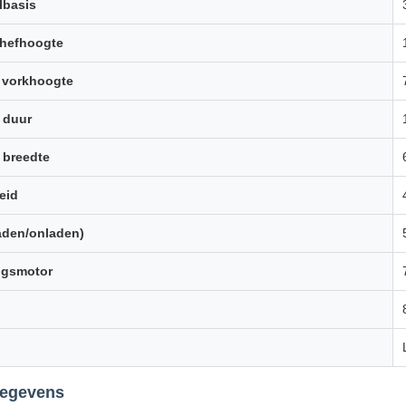
lbasis
 hefhoogte
 vorkhoogte
 duur
 breedte
eid
laden/onladen)
ngsmotor
gegevens