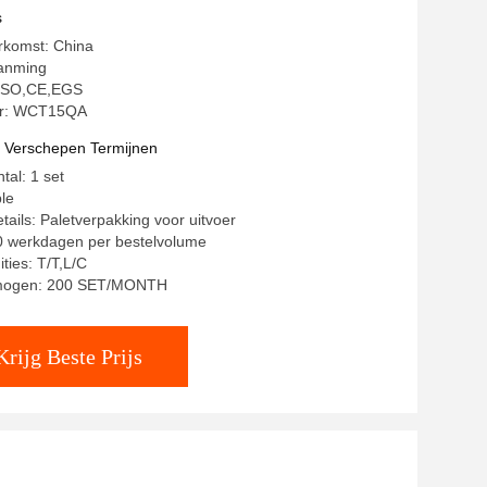
s
rkomst: China
anming
: ISO,CE,EGS
r: WCT15QA
t Verschepen Termijnen
tal: 1 set
ble
tails: Paletverpakking voor uitvoer
20 werkdagen per bestelvolume
ties: T/T,L/C
rmogen: 200 SET/MONTH
Krijg Beste Prijs