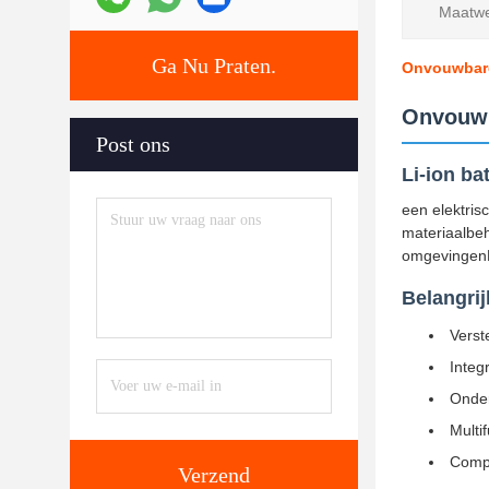
Maatwe
Ga Nu Praten.
Onvouwbare 
Onvouwb
Post ons
Li-ion ba
een elektris
materiaalbeh
omgevingenDe
Belangrij
Verst
Integ
Onder
Multi
Compa
Verzend