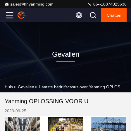
sales@hnyanming.com
86--18874025638
Chatten
Gevallen
Huis
>
Gevallen
>
Laatste bedrijfscasus over Yanming OPLOSSING VOOR U
Yanming OPLOSSING VOOR U
2023-09-25