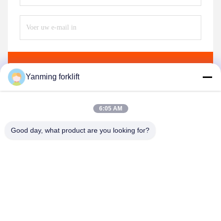
Verzend
Yanming forklift
6:05 AM
Good day, what product are you looking for?
YANMING WEIGHING AND HANDLING
SOLUTION CO.,LTD
sales@hnyanming.com
86--18874025638
Dorp Zhentou, stad Changsha, provincie Hunan, China